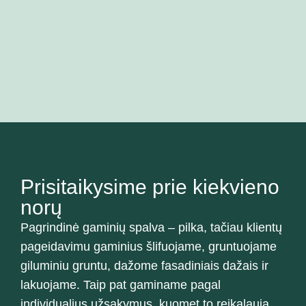
Bal
Prisitaikysime prie kiekvieno
norų
Pagrindinė gaminių spalva – pilka, tačiau klientų
pageidavimu gaminius šlifuojame, gruntuojame
giluminiu gruntu, dažome fasadiniais dažais ir
lakuojame. Taip pat gaminame pagal
individualius užsakymus, kuomet to reikalauja