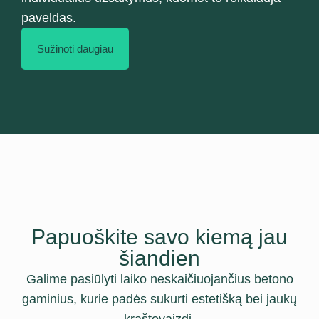
paveldas.
Sužinoti daugiau
Papuoškite savo kiemą jau
šiandien
Galime pasiūlyti laiko neskaičiuojančius betono
gaminius, kurie padės sukurti estetišką bei jaukų
kraštovaizdį.