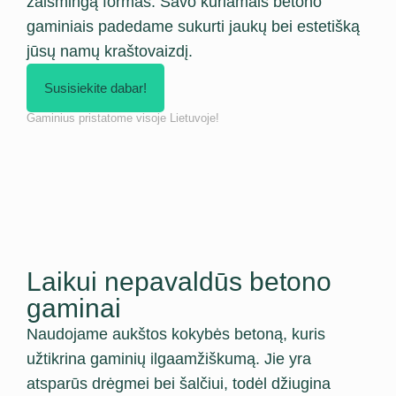
žaismingą formas. Savo kuriamais betono
gaminiais padedame sukurti jaukų bei estetišką
jūsų namų kraštovaizdį.
Susisiekite dabar!
Gaminius pristatome visoje Lietuvoje!
Laikui nepavaldūs betono
gaminai
Naudojame aukštos kokybės betoną, kuris
užtikrina gaminių ilgaamžiškumą. Jie yra
atsparūs drėgmei bei šalčiui, todėl džiugina