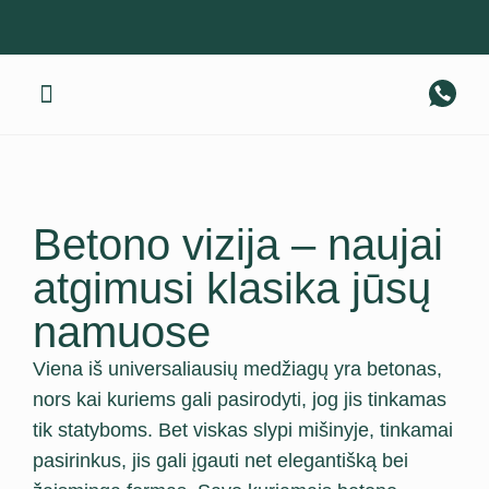
Gaminius pristatome visoje Lietuvoje! +370 674 40 317
Apie mus
Betono vizija – naujai
atgimusi klasika jūsų
namuose
Viena iš universaliausių medžiagų yra betonas,
nors kai kuriems gali pasirodyti, jog jis tinkamas
tik statyboms. Bet viskas slypi mišinyje, tinkamai
pasirinkus, jis gali įgauti net elegantišką bei