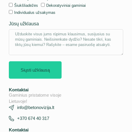
Šiukšliadėžės
Dekoratyviniai gaminiai
Individualus užsakymas
Jūsų užklausa
Siųsti užklausą
Kontaktai
Gaminius pristatome visoje
Lietuvoje!
info@betonovizija.lt
+370 674 40 317
Kontaktai