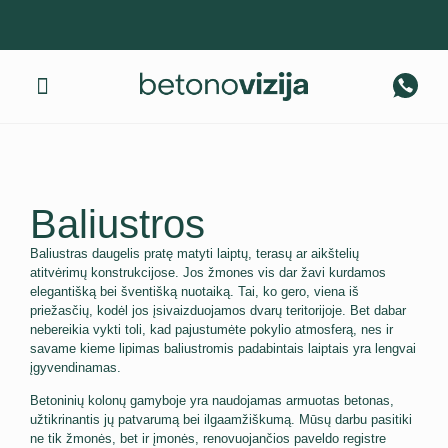
Gaminius pristatome visoje Lietuvoje! +370 674 40 317
Apie mus
Baliustros
Baliustras daugelis pratę matyti laiptų, terasų ar aikštelių
atitvėrimų konstrukcijose. Jos žmones vis dar žavi kurdamos
elegantišką bei šventišką nuotaiką. Tai, ko gero, viena iš
priežasčių, kodėl jos įsivaizduojamos dvarų teritorijoje. Bet dabar
nebereikia vykti toli, kad pajustumėte pokylio atmosferą, nes ir
savame kieme lipimas baliustromis padabintais laiptais yra lengvai
įgyvendinamas.
Betoninių kolonų gamyboje yra naudojamas armuotas betonas,
užtikrinantis jų patvarumą bei ilgaamžiškumą. Mūsų darbu pasitiki
ne tik žmonės, bet ir įmonės, renovuojančios paveldo registre