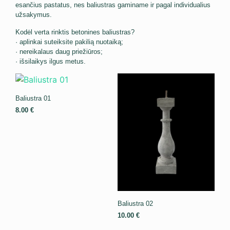
esančius pastatus, nes baliustras gaminame ir pagal individualius
užsakymus.
Kodėl verta rinktis betonines baliustras?
· aplinkai suteiksite pakilią nuotaiką;
· nereikalaus daug priežiūros;
· išsilaikys ilgus metus.
Baliustra 01
8.00
€
Baliustra 02
10.00
€