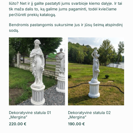
liūto? Net ir jį galite pastatyti jums svarbioje kiemo dalyje. Ir tai
tik maža dalis to, ką galime jums pagaminti, todėl kviečiame
peržiūrėti prekių katalogą.
Bendromis pastangomis sukursime jus ir jūsų šeimą atspindinį
sodą.
Dekoratyvinė statula 01
Dekoratyvinė statula 02
„Mergina”
„Mergina”
220.00
€
190.00
€