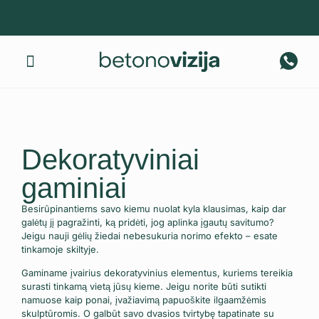
Gaminius pristatome visoje Lietuvoje! +370 674 40 317
Apie mus
Dekoratyviniai
gaminiai
Besirūpinantiems savo kiemu nuolat kyla klausimas, kaip dar
galėtų jį pagražinti, ką pridėti, jog aplinka įgautų savitumo?
Jeigu nauji gėlių žiedai nebesukuria norimo efekto – esate
tinkamoje skiltyje.
Gaminame įvairius dekoratyvinius elementus, kuriems tereikia
surasti tinkamą vietą jūsų kieme. Jeigu norite būti sutikti
namuose kaip ponai, įvažiavimą papuoškite ilgaamžėmis
skulptūromis. O galbūt savo dvasios tvirtybę tapatinate su