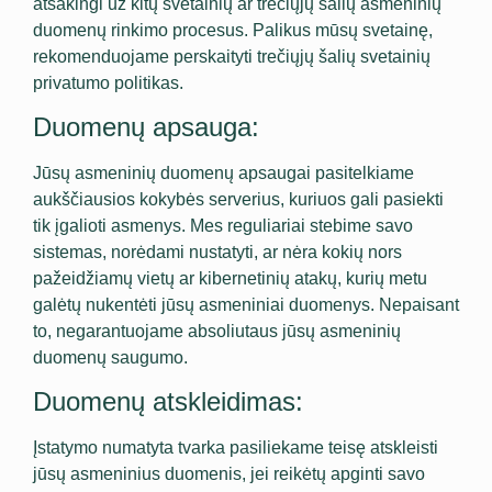
atsakingi už kitų svetainių ar trečiųjų šalių asmeninių
duomenų rinkimo procesus. Palikus mūsų svetainę,
rekomenduojame perskaityti trečiųjų šalių svetainių
privatumo politikas.
Duomenų apsauga:
Jūsų asmeninių duomenų apsaugai pasitelkiame
aukščiausios kokybės serverius, kuriuos gali pasiekti
tik įgalioti asmenys. Mes reguliariai stebime savo
sistemas, norėdami nustatyti, ar nėra kokių nors
pažeidžiamų vietų ar kibernetinių atakų, kurių metu
galėtų nukentėti jūsų asmeniniai duomenys. Nepaisant
to, negarantuojame absoliutaus jūsų asmeninių
duomenų saugumo.
Duomenų atskleidimas:
Įstatymo numatyta tvarka pasiliekame teisę atskleisti
jūsų asmeninius duomenis, jei reikėtų apginti savo