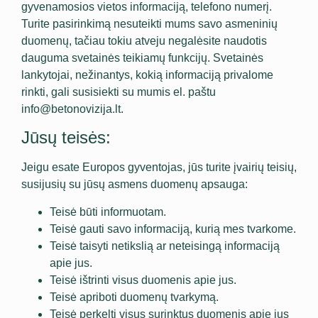
gyvenamosios vietos informaciją, telefono numerį.
Turite pasirinkimą nesuteikti mums savo asmeninių
duomenų, tačiau tokiu atveju negalėsite naudotis
dauguma svetainės teikiamų funkcijų. Svetainės
lankytojai, nežinantys, kokią informaciją privalome
rinkti, gali susisiekti su mumis el. paštu
info@betonovizija.lt.
Jūsų teisės:
Jeigu esate Europos gyventojas, jūs turite įvairių teisių,
susijusių su jūsų asmens duomenų apsauga:
Teisė būti informuotam.
Teisė gauti savo informaciją, kurią mes tvarkome.
Teisė taisyti netikslią ar neteisingą informaciją
apie jus.
Teisė ištrinti visus duomenis apie jus.
Teisė apriboti duomenų tvarkymą.
Teisė perkelti visus surinktus duomenis apie jus