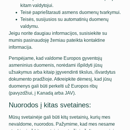
kitam valdytojui.
Teisė paprieštarauti asmens duomenų tvarkymui.
Teisės, susijusios su automatinių duomenų
valdymu.
Jeigu norite daugiau informacijos, susisiekite su
mumis pasinaudoję žemiau pateikta kontaktine
informacija.
Perspėjame, kad valdome Europos gyventojų
asmeninius duomenis, norėdami išpildyti jūsų
užsakymus arba kitaip įgyvendinti tikslus, išvardytus
dokumento pradžioje. Atkreipkite dėmesį, kad jūsų
duomenys gali būti perkelti už Europos ribų
(pavyzdžiui, į Kanadą arba JAV).
Nuorodos į kitas svetaines:
Mūsų svetainėje gali būti kitų svetainių, kurių mes
nevaldome, nuorodos. Pažymime, kad mes nesame