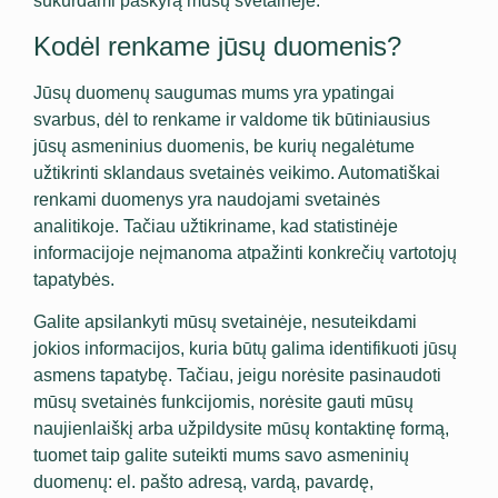
sukurdami paskyrą mūsų svetainėje.
Kodėl renkame jūsų duomenis?
Jūsų duomenų saugumas mums yra ypatingai
svarbus, dėl to renkame ir valdome tik būtiniausius
jūsų asmeninius duomenis, be kurių negalėtume
užtikrinti sklandaus svetainės veikimo. Automatiškai
renkami duomenys yra naudojami svetainės
analitikoje. Tačiau užtikriname, kad statistinėje
informacijoje neįmanoma atpažinti konkrečių vartotojų
tapatybės.
Galite apsilankyti mūsų svetainėje, nesuteikdami
jokios informacijos, kuria būtų galima identifikuoti jūsų
asmens tapatybę. Tačiau, jeigu norėsite pasinaudoti
mūsų svetainės funkcijomis, norėsite gauti mūsų
naujienlaiškį arba užpildysite mūsų kontaktinę formą,
tuomet taip galite suteikti mums savo asmeninių
duomenų: el. pašto adresą, vardą, pavardę,