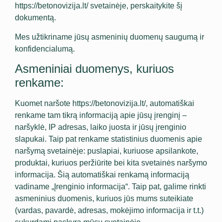
https://betonovizija.lt/ svetainėje, perskaitykite šį
dokumentą.
Mes užtikriname jūsų asmeninių duomenų saugumą ir
konfidencialumą.
Asmeniniai duomenys, kuriuos
renkame:
Kuomet naršote https://betonovizija.lt/, automatiškai
renkame tam tikrą informaciją apie jūsų įrenginį –
naršyklė, IP adresas, laiko juosta ir jūsų įrenginio
slapukai. Taip pat renkame statistinius duomenis apie
naršymą svetainėje: puslapiai, kuriuose apsilankote,
produktai, kuriuos peržiūrite bei kita svetainės naršymo
informacija. Šią automatiškai renkamą informaciją
vadiname „Įrenginio informacija“. Taip pat, galime rinkti
asmeninius duomenis, kuriuos jūs mums suteikiate
(vardas, pavardė, adresas, mokėjimo informacija ir t.t.)