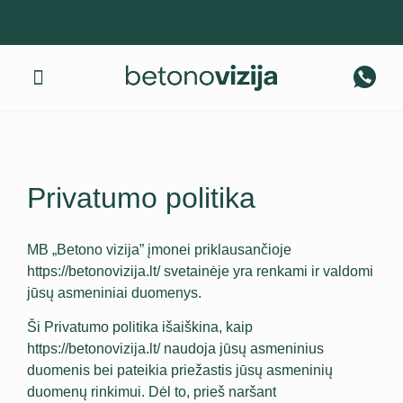
Gaminius pristatome visoje Lietuvoje! +370 674 40 317
Apie mus
Privatumo politika
MB „Betono vizija” įmonei priklausančioje
https://betonovizija.lt/ svetainėje yra renkami ir valdomi
jūsų asmeniniai duomenys.
Ši Privatumo politika išaiškina, kaip
https://betonovizija.lt/ naudoja jūsų asmeninius
duomenis bei pateikia priežastis jūsų asmeninių
duomenų rinkimui. Dėl to, prieš naršant