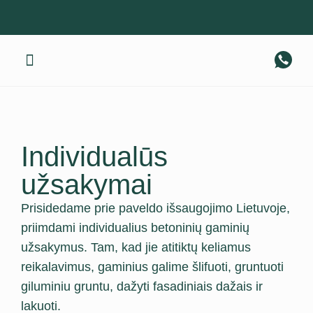
Gaminius pristatome visoje Lietuvoje! +370 674 40 317
Apie mus
Individualūs
užsakymai
Prisidedame prie paveldo išsaugojimo Lietuvoje,
priimdami individualius betoninių gaminių
užsakymus. Tam, kad jie atitiktų keliamus
reikalavimus, gaminius galime šlifuoti, gruntuoti
giluminiu gruntu, dažyti fasadiniais dažais ir
lakuoti.