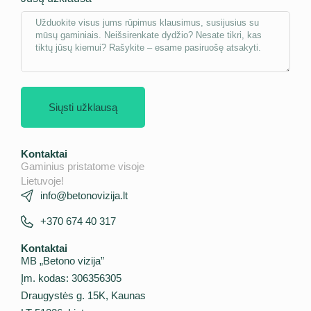
Siųsti užklausą
Kontaktai
Gaminius pristatome visoje
Lietuvoje!
info@betonovizija.lt
+370 674 40 317
Kontaktai
MB „Betono vizija”
Įm. kodas: 306356305
Draugystės g. 15K, Kaunas