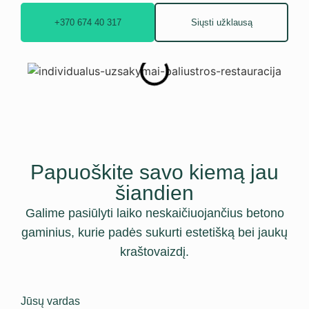
+370 674 40 317
Siųsti užklausą
Papuoškite savo kiemą jau
šiandien
Galime pasiūlyti laiko neskaičiuojančius betono
gaminius, kurie padės sukurti estetišką bei jaukų
kraštovaizdį.
Jūsų vardas