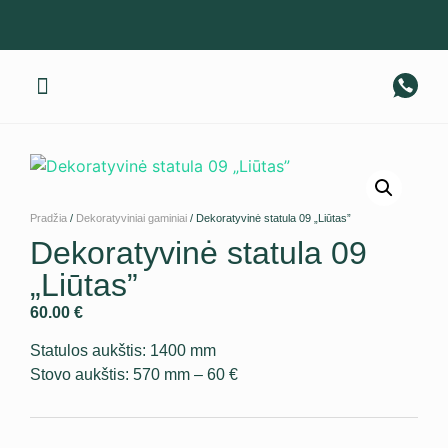
Gaminius pristatome visoje Lietuvoje! +370 674 40 317
Apie mus
Pradžia
/
Dekoratyviniai gaminiai
/ Dekoratyvinė statula 09 „Liūtas”
Dekoratyvinė statula 09
„Liūtas”
60.00
€
Statulos aukštis: 1400 mm
Stovo aukštis: 570 mm – 60 €