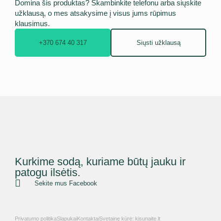
Domina šis produktas? Skambinkite telefonu arba siųskite
užklausą, o mes atsakysime į visus jums rūpimus
klausimus.
+370 674 40 317
Siųsti užklausą
Kurkime sodą, kuriame būtų jauku ir
patogu ilsėtis.
Sekite mus Facebook
Privatumo politika
Slapukai
Kontaktai
Svetainę kūrė: kisunaite.lt