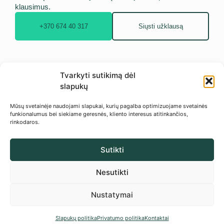
klausimus.
+370 674 40 317
Siųsti užklausą
Tvarkyti sutikimą dėl
slapukų
Mūsų svetainėje naudojami slapukai, kurių pagalba optimizuojame svetainės
funkionalumus bei siekiame geresnės, kliento interesus atitinkančios,
rinkodaros.
Kurkime sodą, kuriame būtų jauku ir
Sutikti
patogu ilsėtis.
Sekite mus Facebook
Nesutikti
Nustatymai
Privatumo politika
Slapukai
Kontaktai
Svetainę kūrė: kisunaite.lt
Slapukų politika
Privatumo politika
Kontaktai