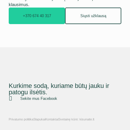
klausimus.
+370 674 40 317
Siųsti užklausą
Kurkime sodą, kuriame būtų jauku ir
patogu ilsėtis.
Sekite mus Facebook
Privatumo politika
Slapukai
Kontaktai
Svetainę kūrė: kisunaite.lt