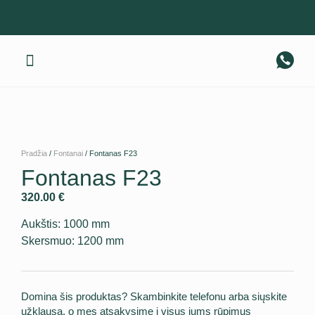
Gaminius pristatome visoje Lietuvoje! +370 674 40 317
Apie mus
Pradžia
/
Fontanai
/ Fontanas F23
Fontanas F23
320.00
€
Aukštis: 1000 mm
Skersmuo: 1200 mm
Domina šis produktas? Skambinkite telefonu arba siųskite
užklausą, o mes atsakysime į visus jums rūpimus