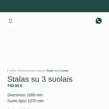
Gaminius pristatome visoje Lietuvoje! +370 674 40 317
Apie mus
Pradžia
/
Betoniniai lauko baldai
/ Stalas su 3 suolais
Stalas su 3 suolais
740.00
€
Skersmuo: 1080 mm
Suolo ilgis: 1070 mm