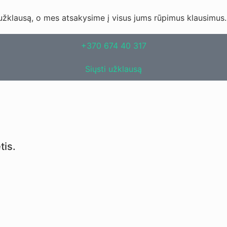
užklausą, o mes atsakysime į visus jums rūpimus klausimus.
+370 674 40 317
Siųsti užklausą
tis.