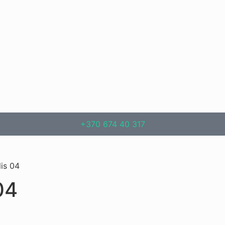
+370 674 40 317
lis 04
04