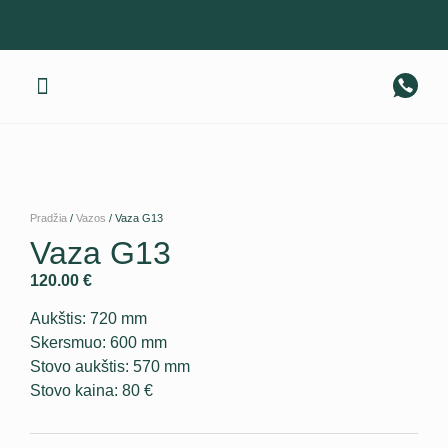
Gaminius pristatome visoje Lietuvoje! +370 674 40 317
Apie mus
Pradžia
/
Vazos
/ Vaza G13
Vaza G13
120.00
€
Aukštis: 720 mm
Skersmuo: 600 mm
Stovo aukštis: 570 mm
Stovo kaina: 80 €